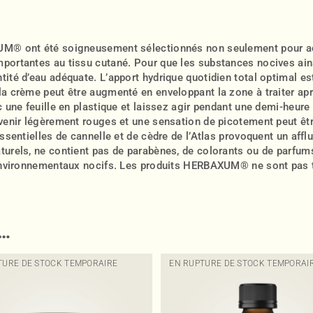
XUM® ont été soigneusement sélectionnés non seulement pour ac
mportantes au tissu cutané. Pour que les substances nocives ai
tité d’eau adéquate. L’apport hydrique quotidien total optimal e
la crème peut être augmenté en enveloppant la zone à traiter ap
ec une feuille en plastique et laissez agir pendant une demi-heur
venir légèrement rouges et une sensation de picotement peut être
essentielles de cannelle et de cèdre de l’Atlas provoquent un aff
turels, ne contient pas de parabènes, de colorants ou de parfums
s environnementaux nocifs. Les produits HERBAXUM® ne sont pas 
i…
TURE DE STOCK TEMPORAIRE
EN RUPTURE DE STOCK TEMPORAI