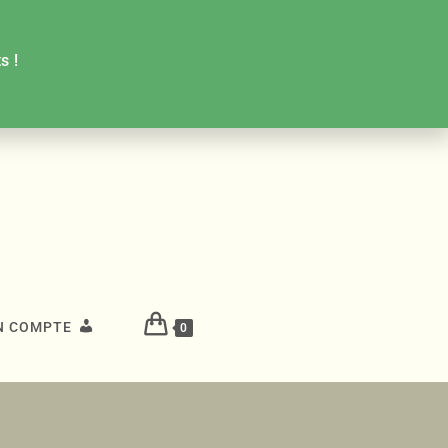
s !
N COMPTE
0