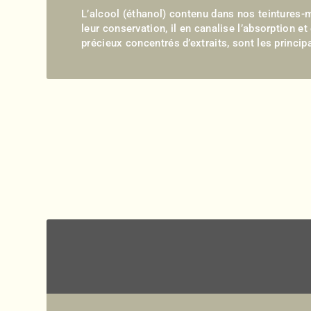
L’alcool (éthanol) contenu dans nos teintures-mè
leur conservation, il en canalise l’absorption e
précieux concentrés d’extraits, sont les prin