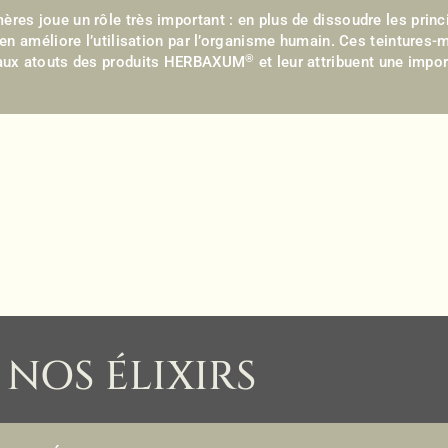
res joue un rôle très important : en plus de dissoudre les princi
t en améliore l’utilisation par l’organisme humain. Ces teintures-
®
cipaux atouts des produits HERBAXUM
et leur attribuent une impor
NOS ÉLIXIRS