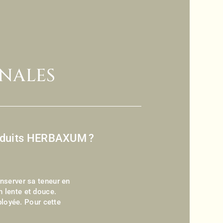
ANALES
produits HERBAXUM
?
onserver sa teneur en
n lente et douce.
ployée. Pour cette