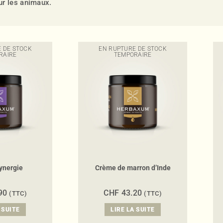
ur les animaux.
 DE STOCK
EN RUPTURE DE STOCK
RAIRE
TEMPORAIRE
ynergie
Crème de marron d’Inde
90
CHF
43.20
(TTC)
(TTC)
 SUITE
LIRE LA SUITE