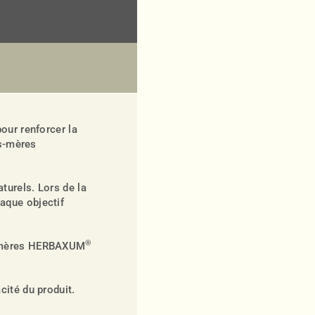
our renforcer la
es-mères
turels. Lors de la
aque objectif
®
es-mères HERBAXUM
cité du produit.