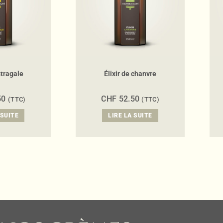
stragale
Élixir de chanvre
50
CHF
52.50
(TTC)
(TTC)
 SUITE
LIRE LA SUITE